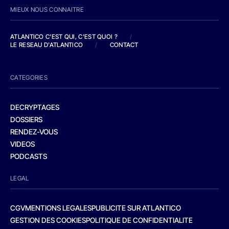
MIEUX NOUS CONNAITRE
ATLANTICO C'EST QUI, C'EST QUOI ?
/
LE RESEAU D'ATLANTICO
/
CONTACT
CATEGORIES
DECRYPTAGES
DOSSIERS
RENDEZ-VOUS
VIDEOS
PODCASTS
LEGAL
CGV
MENTIONS LEGALES
PUBLICITE SUR ATLANTICO
GESTION DES COOKIES
POLITIQUE DE CONFIDENTIALITE