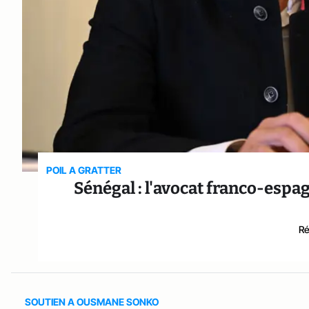
POIL A GRATTER
Sénégal : l'avocat franco-espag
Ré
SOUTIEN A OUSMANE SONKO