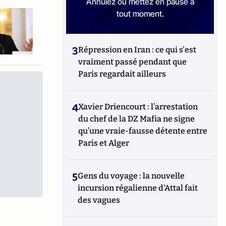
Annulez ou mettez en pause à
tout moment.
3
Répression en Iran : ce qui s'est
vraiment passé pendant que
Paris regardait ailleurs
4
Xavier Driencourt : l’arrestation
du chef de la DZ Mafia ne signe
qu’une vraie-fausse détente entre
Paris et Alger
5
Gens du voyage : la nouvelle
incursion régalienne d'Attal fait
des vagues