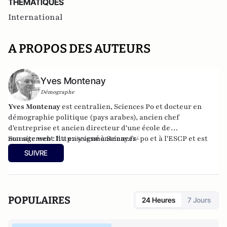
THEMATIQUES
International
A PROPOS DES AUTEURS
Yves Montenay
Démographe
Yves Montenay
est centralien, Sciences Po et docteur en
démographie politique (pays arabes), ancien chef
d'entreprise et ancien directeur d'une école de
management
Son site web :
Il a enseigné à Sciences-po et à l'ESCP et est
http://yvesmontenay.fr/
actuellement blogueur et enseignant au géopolitique
SUIVRE
POPULAIRES
24 Heures
7 Jours