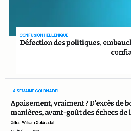
CONFUSION HELLENIQUE !
Défection des politiques, embauch
confia
LA SEMAINE GOLDNADEL
Apaisement, vraiment ? D'excès de 
manières, avant-goût des échecs de l
Gilles-William Goldnadel
1 min de lecture