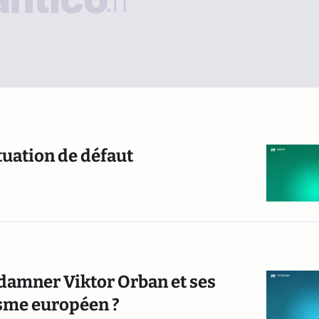
tuation de défaut
damner Viktor Orban et ses
isme européen ?