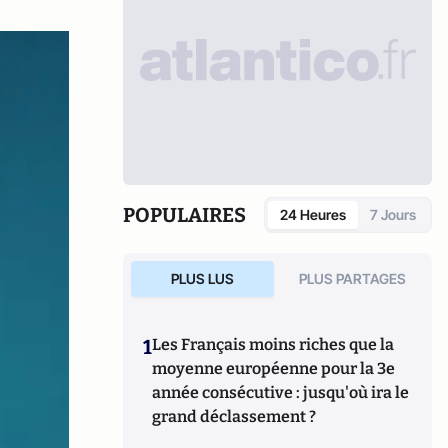
POPULAIRES
24 Heures
7 Jours
PLUS LUS
PLUS PARTAGES
1
Les Français moins riches que la
moyenne européenne pour la 3e
année consécutive : jusqu'où ira le
grand déclassement ?