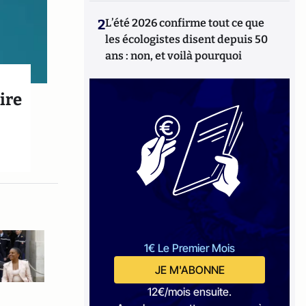
2
L’été 2026 confirme tout ce que
les écologistes disent depuis 50
ans : non, et voilà pourquoi
ire
1€ Le Premier Mois
JE M'ABONNE
12€/mois ensuite.