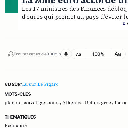
La zone euro accorde un
Les 17 ministres des Finances débloq
d'euros qui permet au pays d'éviter l
Aa
100%
Écoutez cet article
0:00min
Aa
Lu sur Le Figaro
VU SUR:
MOTS-CLES
plan de sauvetage ,
aide ,
Athènes ,
Défaut grec ,
Lucas
THEMATIQUES
Economie