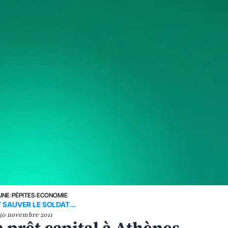
UNE
›
PÉPITES
›
ECONOMIE
T SAUVER LE SOLDAT...
30 novembre 2011