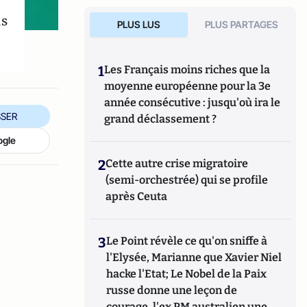
ds
PLUS LUS
PLUS PARTAGES
1
Les Français moins riches que la
moyenne européenne pour la 3e
année consécutive : jusqu'où ira le
SER
grand déclassement ?
ogle
2
Cette autre crise migratoire
(semi-orchestrée) qui se profile
après Ceuta
3
Le Point révèle ce qu'on sniffe à
l'Elysée, Marianne que Xavier Niel
hacke l'Etat; Le Nobel de la Paix
russe donne une leçon de
courage, l'ex PM australien une