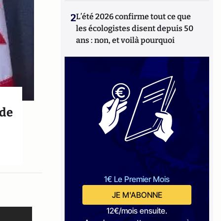
2
L’été 2026 confirme tout ce que
les écologistes disent depuis 50
ans : non, et voilà pourquoi
ode
1€ Le Premier Mois
JE M'ABONNE
12€/mois ensuite.