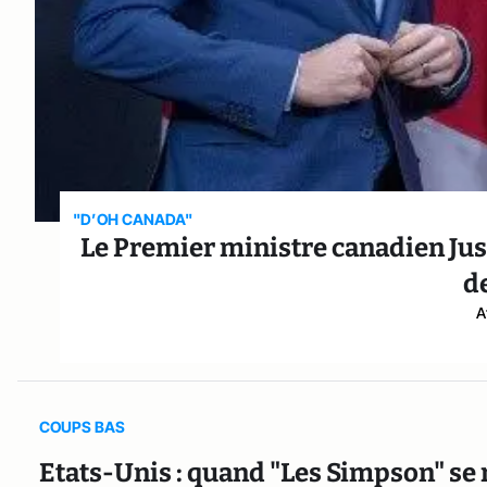
"D’OH CANADA"
Le Premier ministre canadien Jus
d
A
COUPS BAS
Etats-Unis : quand "Les Simpson" se