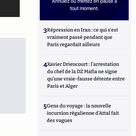
Annulez ou mettez en pause à
tout moment.
3
Répression en Iran : ce qui s'est
vraiment passé pendant que
Paris regardait ailleurs
4
Xavier Driencourt : l’arrestation
du chef de la DZ Mafia ne signe
qu’une vraie-fausse détente entre
Paris et Alger
5
Gens du voyage : la nouvelle
incursion régalienne d'Attal fait
des vagues