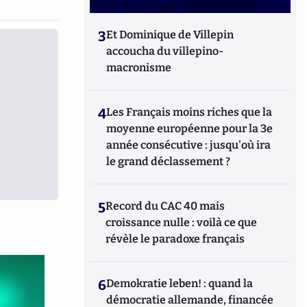
3
Et Dominique de Villepin
accoucha du villepino-
macronisme
4
Les Français moins riches que la
moyenne européenne pour la 3e
année consécutive : jusqu'où ira
le grand déclassement ?
5
Record du CAC 40 mais
croissance nulle : voilà ce que
révèle le paradoxe français
6
Demokratie leben! : quand la
démocratie allemande, financée