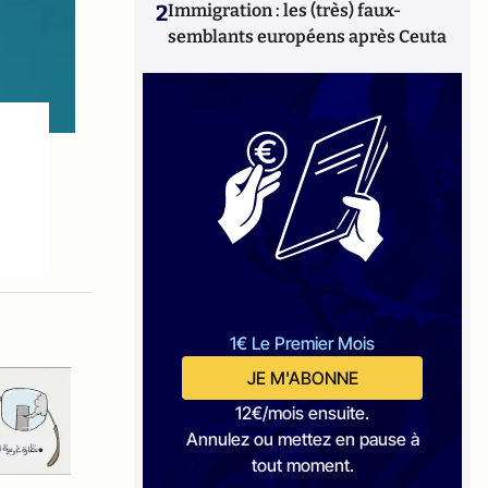
2
Immigration : les (très) faux-
semblants européens après Ceuta
1€ Le Premier Mois
JE M'ABONNE
12€/mois ensuite.
Annulez ou mettez en pause à
tout moment.