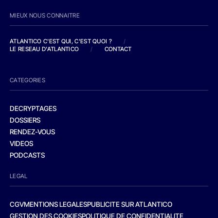
MIEUX NOUS CONNAITRE
ATLANTICO C'EST QUI, C'EST QUOI ?
/
LE RESEAU D'ATLANTICO
/
CONTACT
CATEGORIES
DECRYPTAGES
DOSSIERS
RENDEZ-VOUS
VIDEOS
PODCASTS
LEGAL
CGV
MENTIONS LEGALES
PUBLICITE SUR ATLANTICO
GESTION DES COOKIES
POLITIQUE DE CONFIDENTIALITE