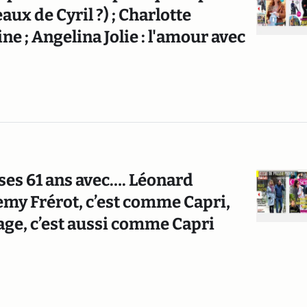
aux de Cyril ?) ; Charlotte
e ; Angelina Jolie : l'amour avec
é ses 61 ans avec…. Léonard
emy Frérot, c’est comme Capri,
sage, c’est aussi comme Capri