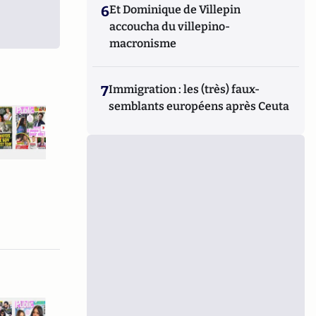
6
Et Dominique de Villepin
accoucha du villepino-
macronisme
7
Immigration : les (très) faux-
semblants européens après Ceuta