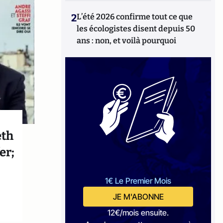
2
L’été 2026 confirme tout ce que
les écologistes disent depuis 50
ans : non, et voilà pourquoi
eth
er;
1€ Le Premier Mois
JE M'ABONNE
12€/mois ensuite.