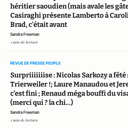
héritier saoudien (mais avale les gâte
Casiraghi présente Lamberto à Carolin
Brad, c'était avant
Sandra Freeman
1 min de lecture
REVUE DE PRESSE PEOPLE
Surpriiiiiiise : Nicolas Sarkozy a fêt
Trierweiler !; Laure Manaudou et Jer
c’est fini ; Renaud méga bouffi du vi
(merci qui ? la chi...)
Sandra Freeman
1 min de lecture