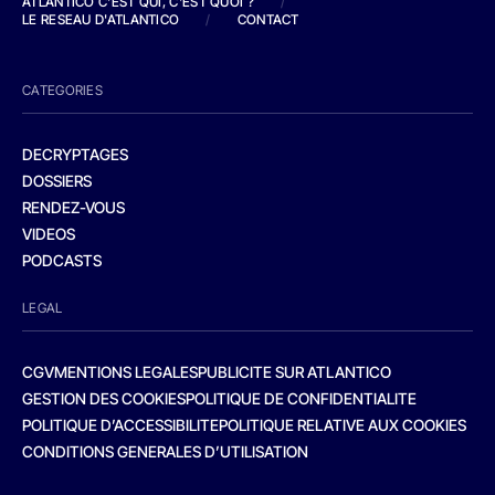
ATLANTICO C'EST QUI, C'EST QUOI ?
/
LE RESEAU D'ATLANTICO
/
CONTACT
CATEGORIES
DECRYPTAGES
DOSSIERS
RENDEZ-VOUS
VIDEOS
PODCASTS
LEGAL
CGV
MENTIONS LEGALES
PUBLICITE SUR ATLANTICO
GESTION DES COOKIES
POLITIQUE DE CONFIDENTIALITE
POLITIQUE D’ACCESSIBILITE
POLITIQUE RELATIVE AUX COOKIES
CONDITIONS GENERALES D’UTILISATION