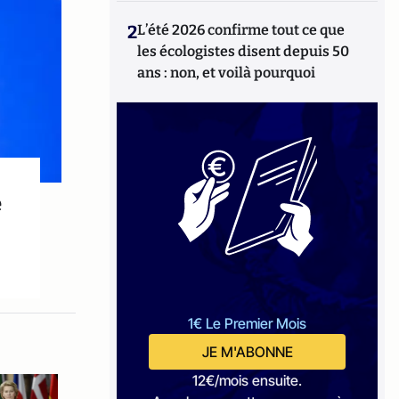
2
L’été 2026 confirme tout ce que
les écologistes disent depuis 50
ans : non, et voilà pourquoi
e
1€ Le Premier Mois
JE M'ABONNE
12€/mois ensuite.