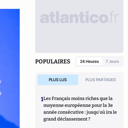
POPULAIRES
24 Heures
7 Jours
PLUS LUS
PLUS PARTAGES
1
Les Français moins riches que la
moyenne européenne pour la 3e
année consécutive : jusqu'où ira le
grand déclassement ?