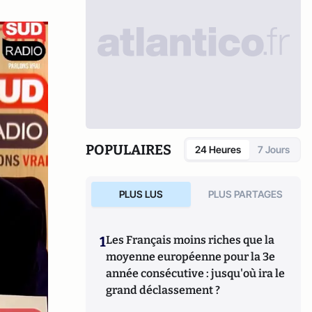
POPULAIRES
24 Heures
7 Jours
PLUS LUS
PLUS PARTAGES
1
Les Français moins riches que la
moyenne européenne pour la 3e
année consécutive : jusqu'où ira le
grand déclassement ?