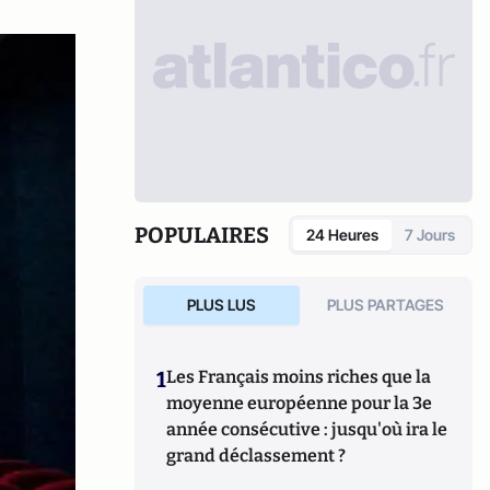
POPULAIRES
24 Heures
7 Jours
PLUS LUS
PLUS PARTAGES
1
Les Français moins riches que la
moyenne européenne pour la 3e
année consécutive : jusqu'où ira le
grand déclassement ?