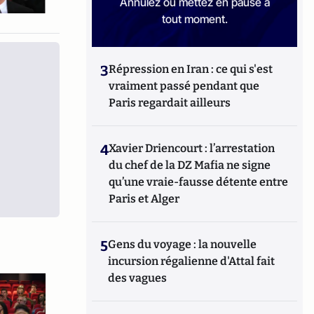
Annulez ou mettez en pause à
tout moment.
3
Répression en Iran : ce qui s'est
vraiment passé pendant que
Paris regardait ailleurs
4
Xavier Driencourt : l’arrestation
du chef de la DZ Mafia ne signe
qu’une vraie-fausse détente entre
Paris et Alger
5
Gens du voyage : la nouvelle
incursion régalienne d'Attal fait
des vagues