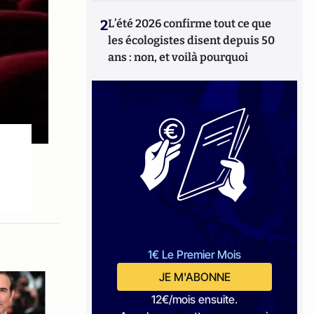
2
L’été 2026 confirme tout ce que
les écologistes disent depuis 50
ans : non, et voilà pourquoi
1€ Le Premier Mois
JE M'ABONNE
12€/mois ensuite.