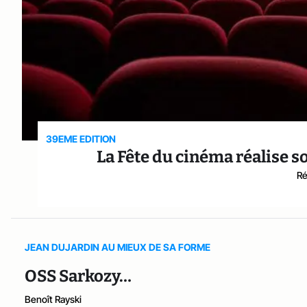
39EME EDITION
La Fête du cinéma réalise 
Ré
JEAN DUJARDIN AU MIEUX DE SA FORME
OSS Sarkozy…
Benoît Rayski