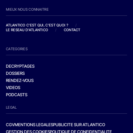
MIEUX NOUS CONNAITRE
ATLANTICO C'EST QUI, C'EST QUOI ?
/
LE RESEAU D'ATLANTICO
/
CONTACT
CATEGORIES
DECRYPTAGES
DOSSIERS
RENDEZ-VOUS
VIDEOS
PODCASTS
LEGAL
CGV
MENTIONS LEGALES
PUBLICITE SUR ATLANTICO
GESTION DES COOKIES
POLITIQUE DE CONFIDENTIALITE