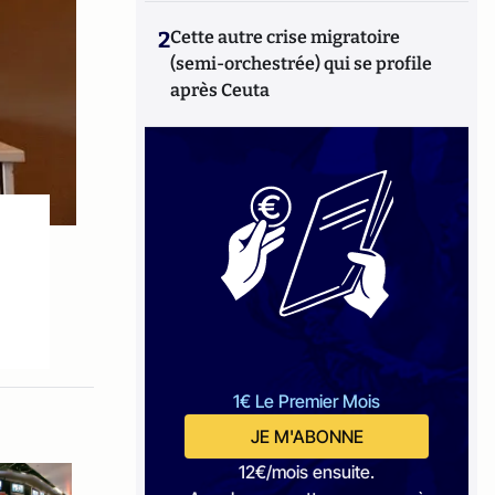
2
Cette autre crise migratoire
(semi-orchestrée) qui se profile
après Ceuta
1€ Le Premier Mois
JE M'ABONNE
12€/mois ensuite.