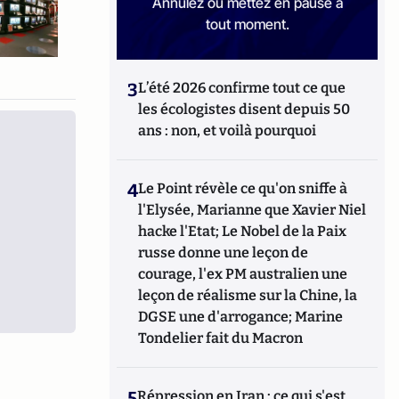
Annulez ou mettez en pause à
tout moment.
3
L’été 2026 confirme tout ce que
les écologistes disent depuis 50
ans : non, et voilà pourquoi
4
Le Point révèle ce qu'on sniffe à
l'Elysée, Marianne que Xavier Niel
hacke l'Etat; Le Nobel de la Paix
russe donne une leçon de
courage, l'ex PM australien une
leçon de réalisme sur la Chine, la
DGSE une d'arrogance; Marine
Tondelier fait du Macron
5
Répression en Iran : ce qui s'est