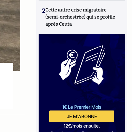
2
Cette autre crise migratoire
(semi-orchestrée) qui se profile
après Ceuta
1€ Le Premier Mois
JE M'ABONNE
12€/mois ensuite.