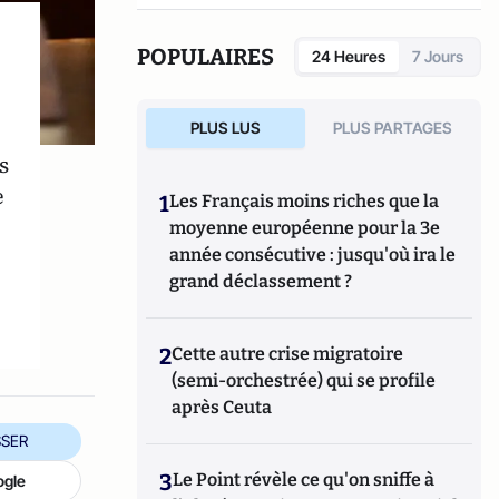
réseaux sociaux qui explore les dynamiques
du crime organisé et ses représentations.
POPULAIRES
24 Heures
7 Jours
PLUS LUS
PLUS PARTAGES
s
e
1
Les Français moins riches que la
moyenne européenne pour la 3e
année consécutive : jusqu'où ira le
grand déclassement ?
2
Cette autre crise migratoire
(semi-orchestrée) qui se profile
après Ceuta
SER
3
Le Point révèle ce qu'on sniffe à
ogle