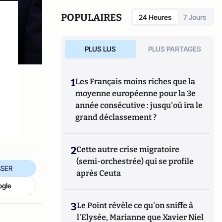
POPULAIRES
24 Heures
7 Jours
PLUS LUS
PLUS PARTAGES
1
Les Français moins riches que la
moyenne européenne pour la 3e
année consécutive : jusqu'où ira le
grand déclassement ?
2
Cette autre crise migratoire
(semi-orchestrée) qui se profile
SER
après Ceuta
ogle
3
Le Point révèle ce qu'on sniffe à
l'Elysée, Marianne que Xavier Niel