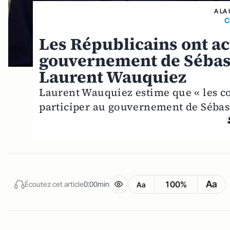
A LA
C
Les Républicains ont ac
gouvernement de Sébast
Laurent Wauquiez
Laurent Wauquiez estime que « les co
participer au gouvernement de Sébas
Aa
100%
Écoutez cet article
0:00min
Aa