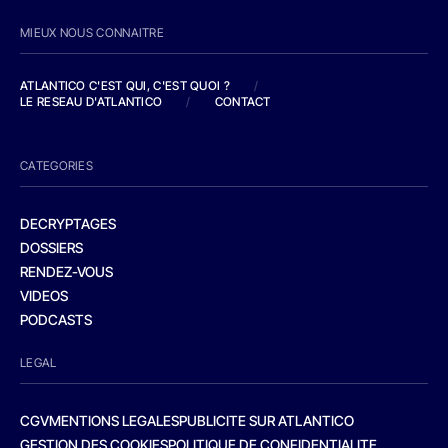
MIEUX NOUS CONNAITRE
ATLANTICO C'EST QUI, C'EST QUOI ?
/
LE RESEAU D'ATLANTICO
/
CONTACT
CATEGORIES
DECRYPTAGES
DOSSIERS
RENDEZ-VOUS
VIDEOS
PODCASTS
LEGAL
CGV
MENTIONS LEGALES
PUBLICITE SUR ATLANTICO
GESTION DES COOKIES
POLITIQUE DE CONFIDENTIALITE