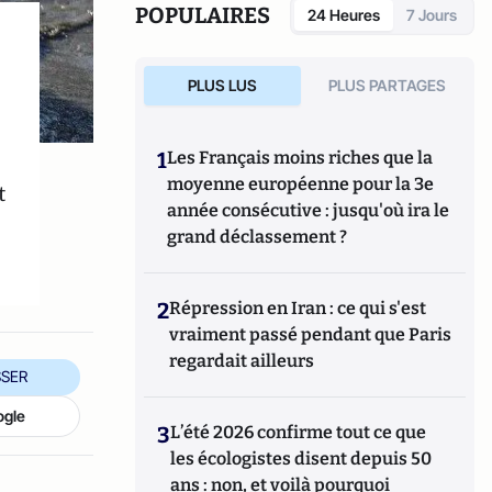
POPULAIRES
24 Heures
7 Jours
PLUS LUS
PLUS PARTAGES
1
Les Français moins riches que la
moyenne européenne pour la 3e
t
année consécutive : jusqu'où ira le
grand déclassement ?
2
Répression en Iran : ce qui s'est
vraiment passé pendant que Paris
regardait ailleurs
SER
ogle
3
L’été 2026 confirme tout ce que
les écologistes disent depuis 50
ans : non, et voilà pourquoi