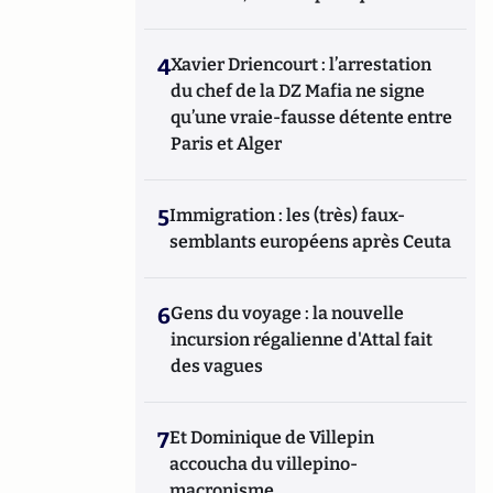
4
Xavier Driencourt : l’arrestation
du chef de la DZ Mafia ne signe
qu’une vraie-fausse détente entre
Paris et Alger
5
Immigration : les (très) faux-
semblants européens après Ceuta
6
Gens du voyage : la nouvelle
incursion régalienne d'Attal fait
des vagues
7
Et Dominique de Villepin
accoucha du villepino-
macronisme