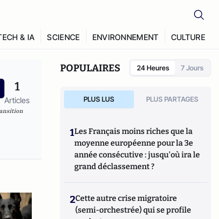
TECH & IA
SCIENCE
ENVIRONNEMENT
CULTURE
POPULAIRES
24 Heures
7 Jours
1
PLUS LUS
PLUS PARTAGES
Articles
ansition
1
Les Français moins riches que la
moyenne européenne pour la 3e
année consécutive : jusqu'où ira le
grand déclassement ?
2
Cette autre crise migratoire
(semi-orchestrée) qui se profile