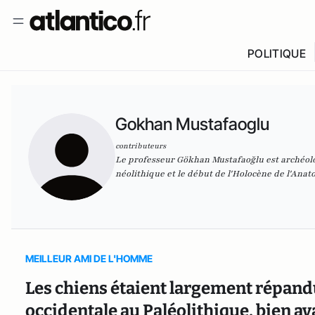
POLITIQUE
Gokhan Mustafaoglu
contributeurs
Le professeur Gökhan Mustafaoğlu est archéolog
néolithique et le début de l'Holocène de l'Anato
MEILLEUR AMI DE L'HOMME
Les chiens étaient largement répandu
occidentale au Paléolithique, bien av