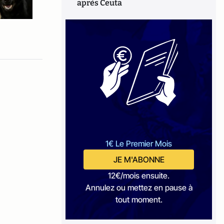
après Ceuta
1€ Le Premier Mois
JE M'ABONNE
12€/mois ensuite.
Annulez ou mettez en pause à
tout moment.