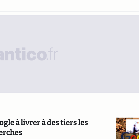
e à livrer à des tiers les
herches