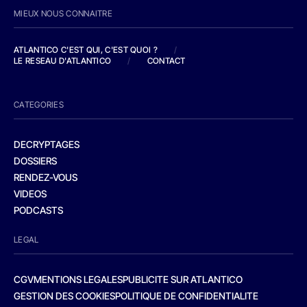
MIEUX NOUS CONNAITRE
ATLANTICO C'EST QUI, C'EST QUOI ?
/
LE RESEAU D'ATLANTICO
/
CONTACT
CATEGORIES
DECRYPTAGES
DOSSIERS
RENDEZ-VOUS
VIDEOS
PODCASTS
LEGAL
CGV
MENTIONS LEGALES
PUBLICITE SUR ATLANTICO
GESTION DES COOKIES
POLITIQUE DE CONFIDENTIALITE