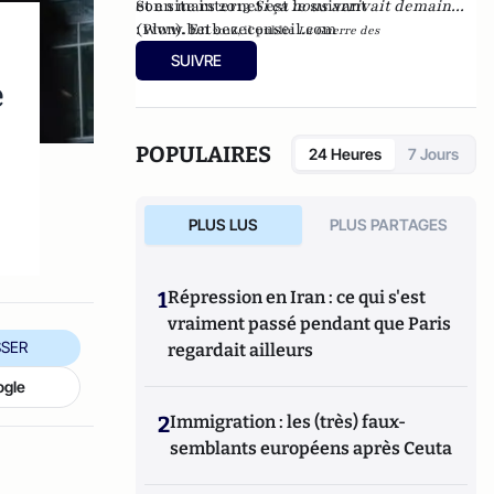
et en mars 2013
Son site internet est le suivant
Si ça nous arrivait demain...
(Plon). En
:
www.betbezeconseil.com
2016, il publie
La Guerre des
et en 2017 "La
Mondialisations
, aux éditions
Economica
SUIVRE
France, ce malade imaginaire" chez le même
e
éditeur.
POPULAIRES
24 Heures
7 Jours
PLUS LUS
PLUS PARTAGES
1
Répression en Iran : ce qui s'est
vraiment passé pendant que Paris
SER
regardait ailleurs
ogle
2
Immigration : les (très) faux-
semblants européens après Ceuta