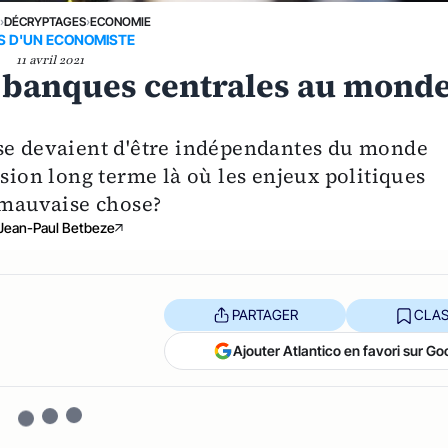
E
›
DÉCRYPTAGES
›
ECONOMIE
IS D'UN ECONOMISTE
11 avril 2021
 banques centrales au mond
 se devaient d'être indépendantes du monde
ision long terme là où les enjeux politiques
e mauvaise chose?
Jean-Paul Betbeze
PARTAGER
CLAS
Ajouter Atlantico en favori sur Go