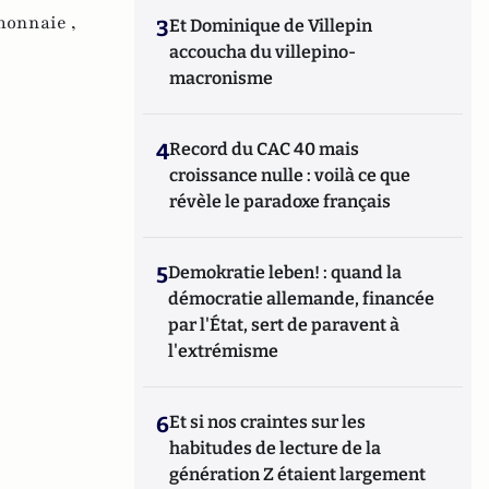
onnaie ,
3
Et Dominique de Villepin
accoucha du villepino-
macronisme
4
Record du CAC 40 mais
croissance nulle : voilà ce que
révèle le paradoxe français
5
Demokratie leben! : quand la
démocratie allemande, financée
par l'État, sert de paravent à
l'extrémisme
6
Et si nos craintes sur les
habitudes de lecture de la
génération Z étaient largement