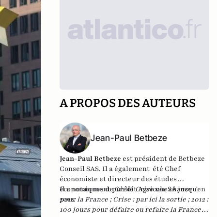
A PROPOS DES AUTEURS
Jean-Paul Betbeze
Jean-Paul Betbeze
est président de Betbeze
Conseil SAS. Il a également été Chef
économiste et directeur des études
économiques de Crédit Agricole SA jusqu'en
Il a notamment publié
Crise une chance
2012.
pour la France
;
Crise : par ici la sortie
;
2012 :
100 jours pour défaire ou refaire la France
,