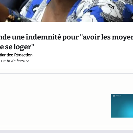
de une indemnité pour "avoir les moye
e se loger"
tlantico Rédaction
1 min de lecture