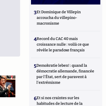
3
Et Dominique de Villepin
accoucha du villepino-
macronisme
4
Record du CAC 40 mais
croissance nulle : voilà ce que
révèle le paradoxe français
5
Demokratie leben! : quand la
démocratie allemande, financée
par l'État, sert de paravent à
l'extrémisme
6
Et si nos craintes sur les
habitudes de lecture de la