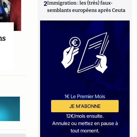
2
Immigration : les (très) faux-
semblants européens après Ceuta
ns
1€ Le Premier Mois
JE M'ABONNE
12€/mois ensuite.
Annulez ou mettez en pause à
tout moment.