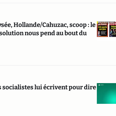
lysée, Hollande/Cahuzac, scoop : le
issolution nous pend au bout du
 socialistes lui écrivent pour dire