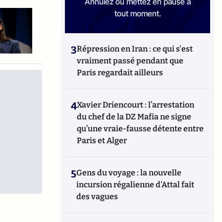
Annulez ou mettez en pause à
tout moment.
3
Répression en Iran : ce qui s'est
vraiment passé pendant que
Paris regardait ailleurs
4
Xavier Driencourt : l’arrestation
du chef de la DZ Mafia ne signe
qu’une vraie-fausse détente entre
Paris et Alger
5
Gens du voyage : la nouvelle
incursion régalienne d'Attal fait
des vagues