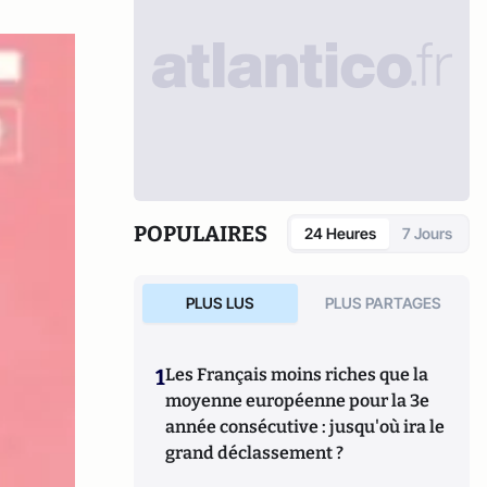
POPULAIRES
24 Heures
7 Jours
PLUS LUS
PLUS PARTAGES
1
Les Français moins riches que la
moyenne européenne pour la 3e
année consécutive : jusqu'où ira le
grand déclassement ?