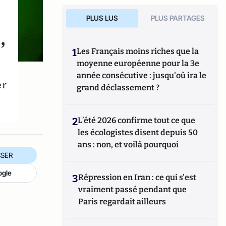
PLUS LUS
PLUS PARTAGES
,
1
Les Français moins riches que la
moyenne européenne pour la 3e
année consécutive : jusqu'où ira le
er
grand déclassement ?
2
L’été 2026 confirme tout ce que
les écologistes disent depuis 50
ans : non, et voilà pourquoi
SER
ogle
3
Répression en Iran : ce qui s'est
vraiment passé pendant que
Paris regardait ailleurs