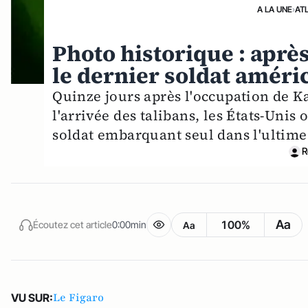
A LA UNE
›
AT
Photo historique : après
le dernier soldat améric
Quinze jours après l'occupation de Ka
l'arrivée des talibans, les États-Unis
soldat embarquant seul dans l'ultime
R
Aa
100%
Écoutez cet article
0:00min
Aa
Le Figaro
VU SUR: