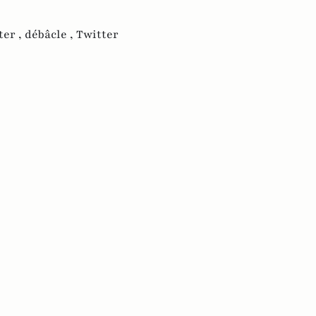
ter ,
débâcle ,
Twitter