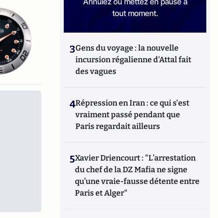
Annulez ou mettez en pause à
tout moment.
3
Gens du voyage : la nouvelle
incursion régalienne d'Attal fait
des vagues
4
Répression en Iran : ce qui s'est
vraiment passé pendant que
Paris regardait ailleurs
5
Xavier Driencourt : "L’arrestation
du chef de la DZ Mafia ne signe
qu’une vraie-fausse détente entre
Paris et Alger"