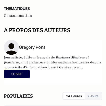
THEMATIQUES
Consommation
A PROPOS DES AUTEURS
Grégory Pons
Journaliste, éditeur français de
Business Montres et
Joaillerie
, « médiafacture d’informations horlogères depuis
2004 » (site d’informations basé à Genève : 0 %
publicité-100 % liberté), spécialiste du marketing horloger
SUIVRE
et de l’analyse des marchés de la montre.
POPULAIRES
24 Heures
7 Jours