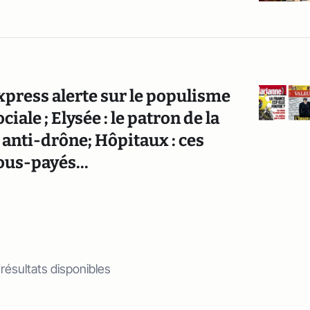
xpress alerte sur le populisme
iale ; Elysée : le patron de la
l anti-drône; Hôpitaux : ces
ous-payés...
 résultats disponibles