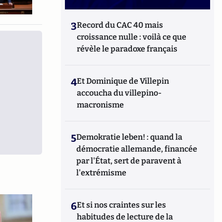
3
Record du CAC 40 mais
croissance nulle : voilà ce que
révèle le paradoxe français
4
Et Dominique de Villepin
accoucha du villepino-
macronisme
5
Demokratie leben! : quand la
démocratie allemande, financée
par l'État, sert de paravent à
l'extrémisme
6
Et si nos craintes sur les
habitudes de lecture de la