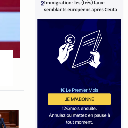
2
Immigration : les (très) faux-
semblants européens après Ceuta
1€ Le Premier Mois
JE M'ABONNE
12€/mois ensuite.
Annulez ou mettez en pause à
tout moment.