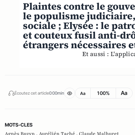
Plaintes contre le gouve
le populisme judiciaire
sociale ; Elysée : le pat
et couteux fusil anti-d
étrangers nécessaires et
Et aussi : L'appl
Aa
100%
Écoutez cet article
0:00min
Aa
MOTS-CLES
Agnès Buzyn ,
Aurélién Taché ,
Claude Malhuret