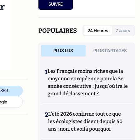
Ensuite, responsable de la rubrique
ur
SUIVRE
Multimedia de ELLE, avant d’écrire sur les
médias à Arrêt sur Images et de collaborer
avec Atlantico. Par ailleurs fut blogueur,
avec Le Phare à partir de 2005 sur le site du
POPULAIRES
24 Heures
7 Jours
Monde qui a fermé sa plateforme de blogs.
Revue de presse quotidienne sur Twitter
depuis 2007.
PLUS LUS
PLUS PARTAGES
1
Les Français moins riches que la
moyenne européenne pour la 3e
année consécutive : jusqu'où ira le
SER
grand déclassement ?
ogle
2
L’été 2026 confirme tout ce que
les écologistes disent depuis 50
ans : non, et voilà pourquoi