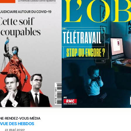
UNE
›
RENDEZ-VOUS
›
MÉDIA
EVUE DES HEBDOS
21 mai 2020