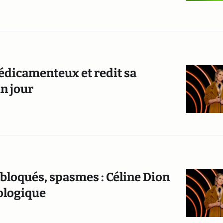
médicamenteux et redit sa
n jour
loqués, spasmes : Céline Dion
rologique