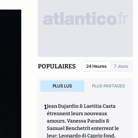
POPULAIRES
24 Heures
7 Jours
PLUS LUS
PLUS PARTAGES
1
Jean Dujardin & Laetitia Casta
étrennent leurs nouveaux
amours, Vanessa Paradis &
Samuel Benchetrit enterrent le
leur; Leonardo di Caprio fond,