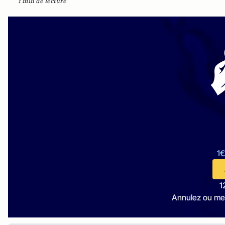
1 min de lecture
1€
1
Annulez ou me