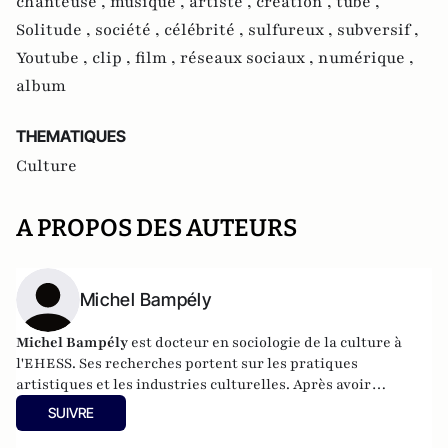
chanteuse ,
musique ,
artiste ,
création ,
tube ,
Solitude ,
société ,
célébrité ,
sulfureux ,
subversif ,
Youtube ,
clip ,
film ,
réseaux sociaux ,
numérique ,
album
THEMATIQUES
Culture
A PROPOS DES AUTEURS
Michel Bampély
Michel Bampély
est docteur en sociologie de la culture à
l'EHESS. Ses recherches portent sur les pratiques
artistiques et les industries culturelles. Après avoir
collaboré avec des maisons de disques comme Universal,
SUIVRE
Sony ou EMI, il dirige actuellement le label Urban Music
Tour.