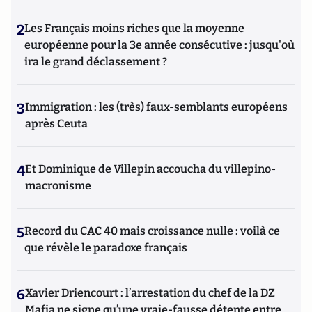
2
Les Français moins riches que la moyenne
européenne pour la 3e année consécutive : jusqu'où
ira le grand déclassement ?
3
Immigration : les (très) faux-semblants européens
après Ceuta
4
Et Dominique de Villepin accoucha du villepino-
macronisme
5
Record du CAC 40 mais croissance nulle : voilà ce
que révèle le paradoxe français
6
Xavier Driencourt : l’arrestation du chef de la DZ
Mafia ne signe qu’une vraie-fausse détente entre