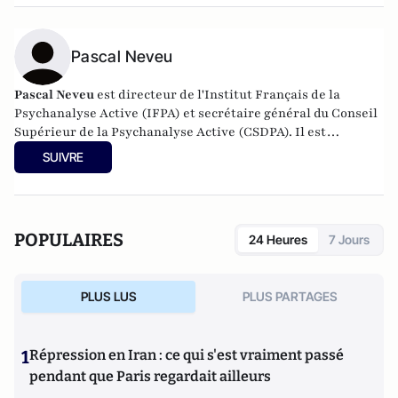
Sa thèse en sociologie, sous la direction de Jean-Louis
Fabiani est intitulée "Sociologie des cultures urbaines : de la
prise en charge des cultures urbaines par les industries
Pascal Neveu
créatives et les pouvoirs publics à leur transmission
pédagogique dans l'enseignement supérieur".
Pascal Neveu
est directeur de l'Institut Français de la
Psychanalyse Active (IFPA) et secrétaire général du
Conseil
Supérieur de la Psychanalyse Active
(CSDPA). Il est
responsable national de la cellule de soutien psychologique
SUIVRE
au sein de l’
Œuvre des Pupilles Orphelins des Sapeurs-
Pompiers de France
(ODP).
POPULAIRES
24 Heures
7 Jours
PLUS LUS
PLUS PARTAGES
1
Répression en Iran : ce qui s'est vraiment passé
pendant que Paris regardait ailleurs