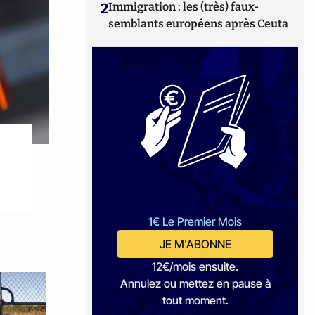
2
Immigration : les (très) faux-
semblants européens après Ceuta
1€ Le Premier Mois
JE M'ABONNE
12€/mois ensuite.
Annulez ou mettez en pause à
tout moment.