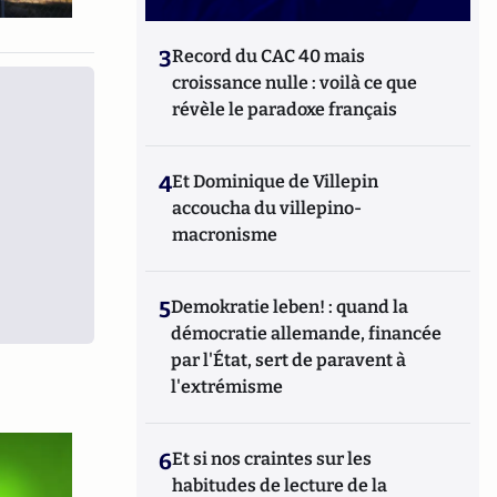
3
Record du CAC 40 mais
croissance nulle : voilà ce que
révèle le paradoxe français
4
Et Dominique de Villepin
accoucha du villepino-
macronisme
5
Demokratie leben! : quand la
démocratie allemande, financée
par l'État, sert de paravent à
l'extrémisme
6
Et si nos craintes sur les
habitudes de lecture de la