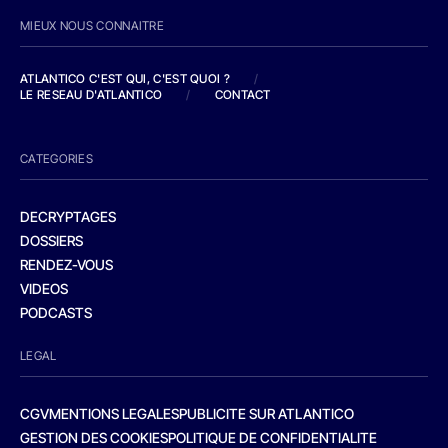
MIEUX NOUS CONNAITRE
ATLANTICO C'EST QUI, C'EST QUOI ?
/
LE RESEAU D'ATLANTICO
/
CONTACT
CATEGORIES
DECRYPTAGES
DOSSIERS
RENDEZ-VOUS
VIDEOS
PODCASTS
LEGAL
CGV
MENTIONS LEGALES
PUBLICITE SUR ATLANTICO
GESTION DES COOKIES
POLITIQUE DE CONFIDENTIALITE