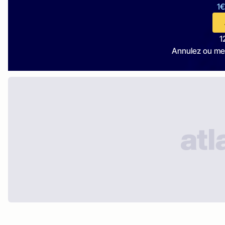
1€
1
Annulez ou me