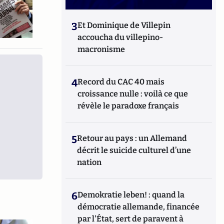
3
Et Dominique de Villepin
accoucha du villepino-
macronisme
4
Record du CAC 40 mais
croissance nulle : voilà ce que
révèle le paradoxe français
5
Retour au pays : un Allemand
décrit le suicide culturel d’une
nation
6
Demokratie leben! : quand la
démocratie allemande, financée
par l'État, sert de paravent à