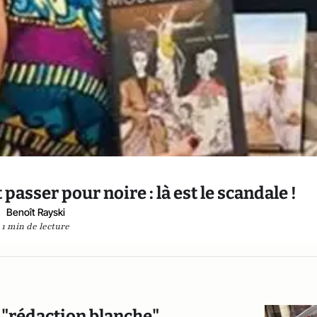
t passer pour noire : là est le scandale !
Benoît Rayski
1 min de lecture
e "rédaction blanche"…