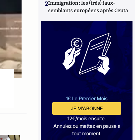
2
Immigration : les (très) faux-
semblants européens après Ceuta
1€ Le Premier Mois
JE M'ABONNE
12€/mois ensuite.
Annulez ou mettez en pause à
tout moment.