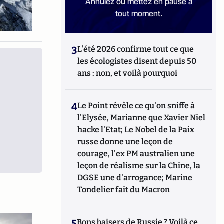
Annulez ou mettez en pause à
tout moment.
3
L’été 2026 confirme tout ce que
les écologistes disent depuis 50
ans : non, et voilà pourquoi
4
Le Point révèle ce qu'on sniffe à
l'Elysée, Marianne que Xavier Niel
hacke l'Etat; Le Nobel de la Paix
russe donne une leçon de
courage, l'ex PM australien une
leçon de réalisme sur la Chine, la
DGSE une d'arrogance; Marine
Tondelier fait du Macron
5
Bons baisers de Russie ? Voilà ce