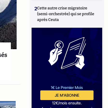
2
Cette autre crise migratoire
(semi-orchestrée) qui se profile
après Ceuta
sés
1€ Le Premier Mois
JE M'ABONNE
12€/mois ensuite.