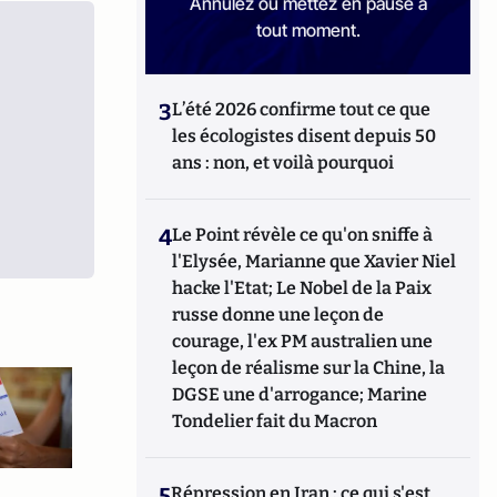
Annulez ou mettez en pause à
tout moment.
3
L’été 2026 confirme tout ce que
les écologistes disent depuis 50
ans : non, et voilà pourquoi
4
Le Point révèle ce qu'on sniffe à
l'Elysée, Marianne que Xavier Niel
hacke l'Etat; Le Nobel de la Paix
russe donne une leçon de
courage, l'ex PM australien une
leçon de réalisme sur la Chine, la
DGSE une d'arrogance; Marine
Tondelier fait du Macron
5
Répression en Iran : ce qui s'est