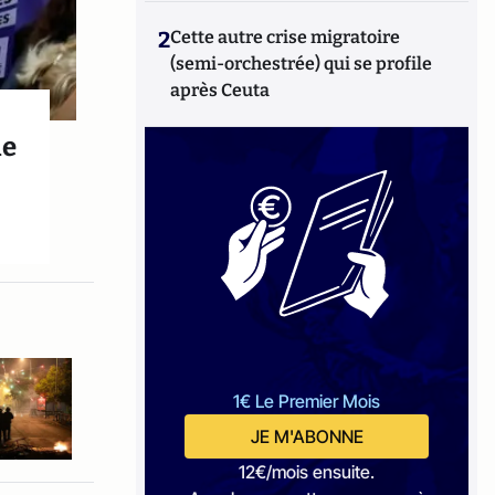
2
Cette autre crise migratoire
(semi-orchestrée) qui se profile
après Ceuta
ie
1€ Le Premier Mois
JE M'ABONNE
12€/mois ensuite.