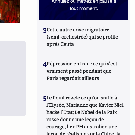
Annulez ou mettez en pause à
tout moment.
3
Cette autre crise migratoire
(semi-orchestrée) qui se profile
après Ceuta
4
Répression en Iran : ce qui s'est
vraiment passé pendant que
Paris regardait ailleurs
5
Le Point révèle ce qu'on sniffe à
l'Elysée, Marianne que Xavier Niel
hacke l'Etat; Le Nobel de la Paix
russe donne une leçon de
courage, l'ex PM australien une
leçon de réalisme sur la Chine, la