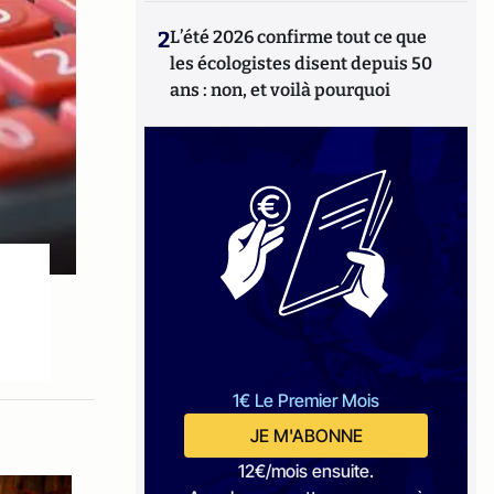
2
L’été 2026 confirme tout ce que
les écologistes disent depuis 50
ans : non, et voilà pourquoi
1€ Le Premier Mois
JE M'ABONNE
12€/mois ensuite.