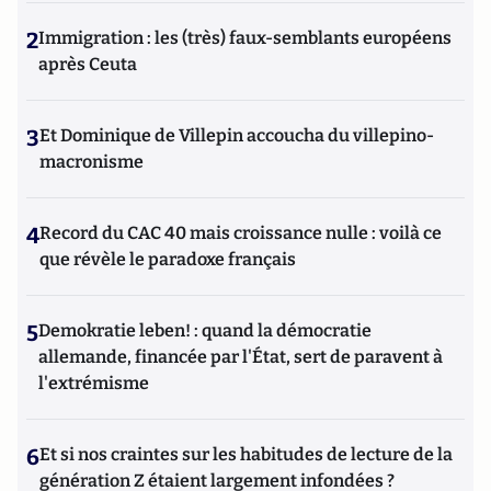
2
Immigration : les (très) faux-semblants européens
après Ceuta
3
Et Dominique de Villepin accoucha du villepino-
macronisme
4
Record du CAC 40 mais croissance nulle : voilà ce
que révèle le paradoxe français
5
Demokratie leben! : quand la démocratie
allemande, financée par l'État, sert de paravent à
l'extrémisme
6
Et si nos craintes sur les habitudes de lecture de la
génération Z étaient largement infondées ?