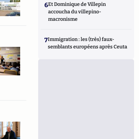
6
Et Dominique de Villepin
accoucha du villepino-
macronisme
7
Immigration : les (très) faux-
semblants européens après Ceuta