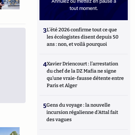
Annulez ou mettez en pause à
tout moment.
3
L’été 2026 confirme tout ce que
les écologistes disent depuis 50
ans : non, et voilà pourquoi
4
Xavier Driencourt : l’arrestation
du chef de la DZ Mafia ne signe
qu’une vraie-fausse détente entre
Paris et Alger
5
Gens du voyage : la nouvelle
incursion régalienne d'Attal fait
des vagues