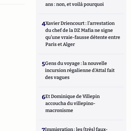
ans : non, et voilà pourquoi
4
Xavier Driencourt : l’arrestation
du chef de la DZ Mafia ne signe
qu’une vraie-fausse détente entre
Paris et Alger
5
Gens du voyage : la nouvelle
incursion régalienne d'Attal fait
des vagues
6
Et Dominique de Villepin
accoucha du villepino-
macronisme
7
Immigration : les (très) faux-