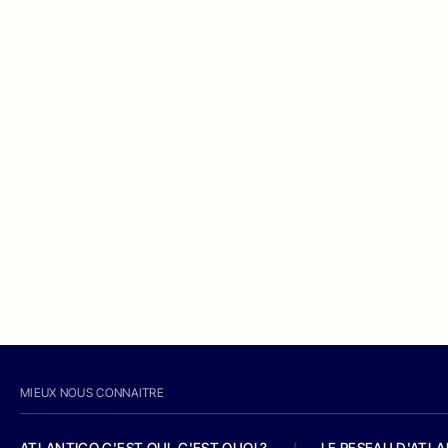
MIEUX NOUS CONNAITRE
ATLANTICO C'EST QUI, C'EST QUOI ?
/
LE RESEAU D'ATL