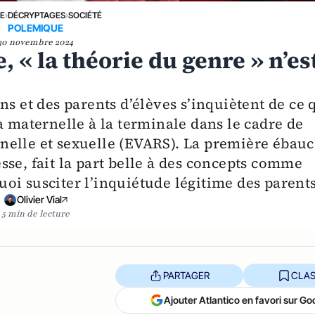
NE
›
DÉCRYPTAGES
›
SOCIÉTÉ
POLEMIQUE
30 novembre 2024
 « la théorie du genre » n’es
ns et des parents d’élèves s’inquiètent de ce 
a maternelle à la terminale dans le cadre de
ionnelle et sexuelle (EVARS). La première ébau
se, fait la part belle à des concepts comme
quoi susciter l’inquiétude légitime des parents
Olivier Vial
5 min de lecture
PARTAGER
CLAS
Ajouter Atlantico en favori sur Go