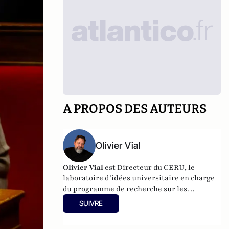
A PROPOS DES AUTEURS
Olivier Vial
Olivier Vial
est Directeur du
CERU
, le
laboratoire d’idées universitaire en charge
du programme de recherche sur les
radicalités. Il édite chaque semaine la
SUIVRE
Lettre des radicalités
.
Ses différentes
publications sont visibles en suivant
ce lien