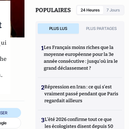
POPULAIRES
24 Heures
7 Jours
t
PLUS LUS
PLUS PARTAGES
qui
1
Les Français moins riches que la
moyenne européenne pour la 3e
che
année consécutive : jusqu'où ira le
grand déclassement ?
.
2
Répression en Iran : ce qui s'est
vraiment passé pendant que Paris
regardait ailleurs
SER
3
L’été 2026 confirme tout ce que
ogle
les écologistes disent depuis 50