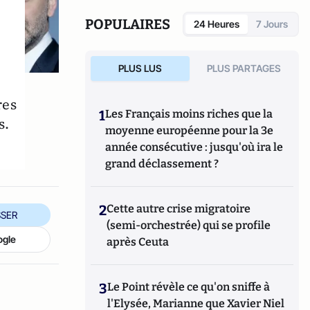
également réalisé les documentaires
Femme
députée, un homme comme les autres ?
POPULAIRES
24 Heures
7 Jours
(2014) et
Bruno Le Maire, l'Affranchi
(2015).
PLUS LUS
PLUS PARTAGES
res
1
Les Français moins riches que la
s.
moyenne européenne pour la 3e
année consécutive : jusqu'où ira le
grand déclassement ?
2
Cette autre crise migratoire
SER
(semi-orchestrée) qui se profile
ogle
après Ceuta
3
Le Point révèle ce qu'on sniffe à
l'Elysée, Marianne que Xavier Niel