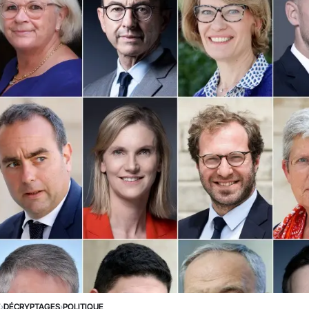
E
›
DÉCRYPTAGES
›
POLITIQUE