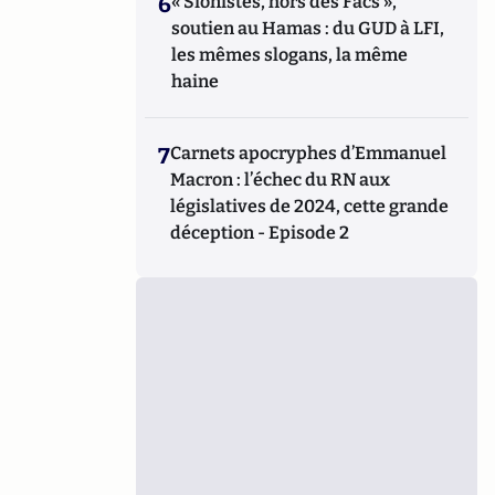
6
« Sionistes, hors des Facs »,
soutien au Hamas : du GUD à LFI,
les mêmes slogans, la même
haine
7
Carnets apocryphes d’Emmanuel
Macron : l’échec du RN aux
législatives de 2024, cette grande
déception - Episode 2