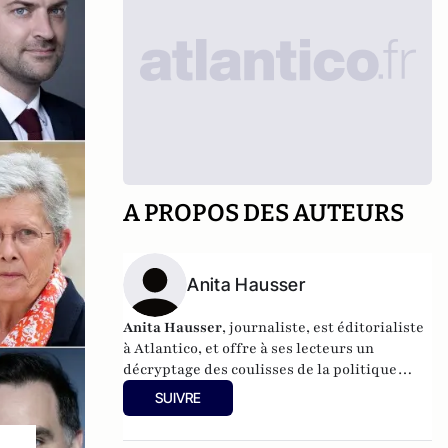
A PROPOS DES AUTEURS
Anita Hausser
Anita Hausser
, journaliste, est éditorialiste
à Atlantico, et offre à ses lecteurs un
décryptage des coulisses de la politique
française et internationale. Elle a
SUIVRE
notamment publié
Sarkozy, itinéraire d'une
ambition
(Editions l'Archipel, 2003). Elle a