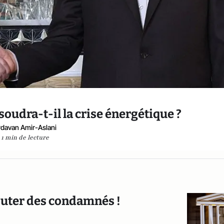
soudra-t-il la crise énergétique ?
rdavan Amir-Aslani
1 min de lecture
puter des condamnés !