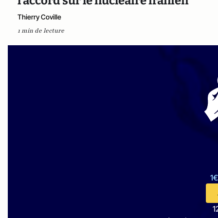
l’accord sur le nucléaire iranien
Thierry Coville
1 min de lecture
1€
1