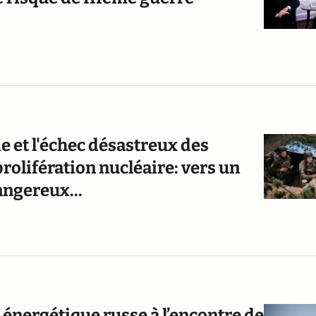
 et l'échec désastreux des
olifération nucléaire: vers un
angereux...
e énergétique russe à l’encontre de