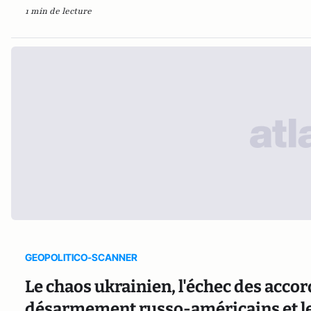
1 min de lecture
GEOPOLITICO-SCANNER
​​Le chaos ukrainien, l'échec des acco
désarmement russo-américains et le