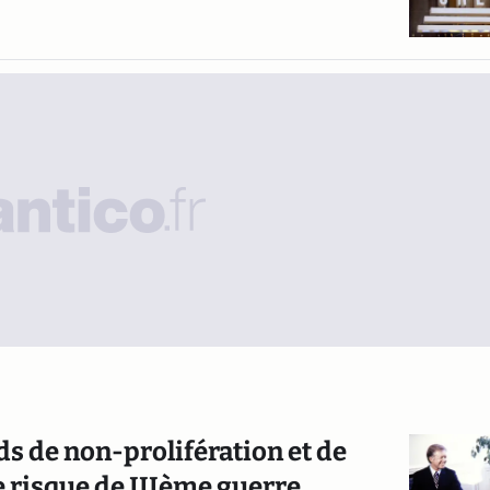
rds de non-prolifération et de
 risque de IIIème guerre