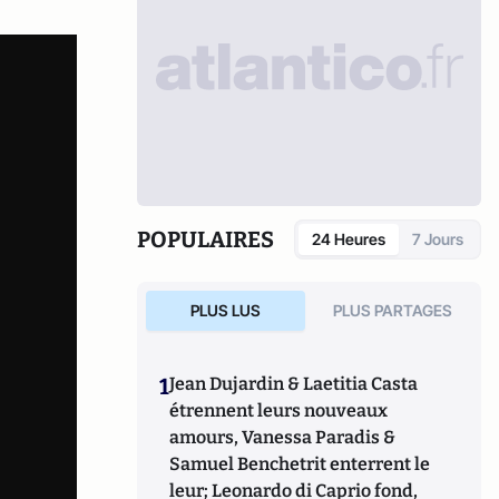
POPULAIRES
24 Heures
7 Jours
PLUS LUS
PLUS PARTAGES
1
Jean Dujardin & Laetitia Casta
étrennent leurs nouveaux
amours, Vanessa Paradis &
Samuel Benchetrit enterrent le
leur; Leonardo di Caprio fond,