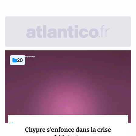
20
-
Chypre s'enfonce dans la crise