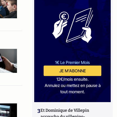
1€ Le Premier Mois
JE M'ABONNE
12€/mois ensuite.
Annulez ou mettez en pause à
tout moment.
3
Et Dominique de Villepin
accoucha du villepino-