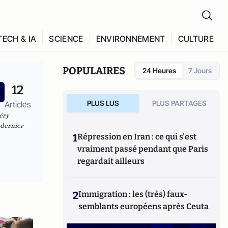
TECH & IA
SCIENCE
ENVIRONNEMENT
CULTURE
POPULAIRES
24 Heures
7 Jours
12
PLUS LUS
PLUS PARTAGES
Articles
éry
 dernier
1
Répression en Iran : ce qui s'est
vraiment passé pendant que Paris
regardait ailleurs
2
Immigration : les (très) faux-
semblants européens après Ceuta