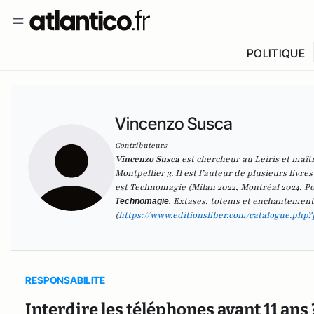
POLITIQUE
Vincenzo Susca
Contributeurs
Vincenzo Susca
est chercheur au Leiris et maît
Montpellier 3. Il est l’auteur de plusieurs livre
est
Technomagie
(Milan 2022, Montréal 2024, Po
Extases, totems et enchantements
Technomagie.
(
https://www.editionsliber.
com/catalogue.php?
RESPONSABILITE
Interdire les téléphones avant 11 ans 