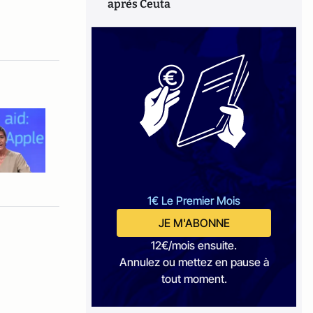
après Ceuta
1€ Le Premier Mois
JE M'ABONNE
12€/mois ensuite.
Annulez ou mettez en pause à
tout moment.