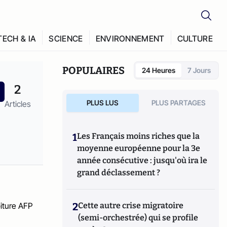
TECH & IA
SCIENCE
ENVIRONNEMENT
CULTURE
POPULAIRES
24 Heures
7 Jours
2
PLUS LUS
PLUS PARTAGES
Articles
1
Les Français moins riches que la
moyenne européenne pour la 3e
année consécutive : jusqu'où ira le
grand déclassement ?
2
Cette autre crise migratoire
(semi-orchestrée) qui se profile