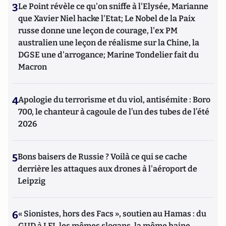
3
Le Point révèle ce qu'on sniffe à l'Elysée, Marianne
que Xavier Niel hacke l'Etat; Le Nobel de la Paix
russe donne une leçon de courage, l'ex PM
australien une leçon de réalisme sur la Chine, la
DGSE une d'arrogance; Marine Tondelier fait du
Macron
4
Apologie du terrorisme et du viol, antisémite : Boro
700, le chanteur à cagoule de l’un des tubes de l’été
2026
5
Bons baisers de Russie ? Voilà ce qui se cache
derrière les attaques aux drones à l'aéroport de
Leipzig
6
« Sionistes, hors des Facs », soutien au Hamas : du
GUD à LFI, les mêmes slogans, la même haine