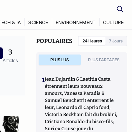
TECH & IA
SCIENCE
ENVIRONNEMENT
CULTURE
POPULAIRES
24 Heures
7 Jours
3
PLUS LUS
PLUS PARTAGES
Articles
1
Jean Dujardin & Laetitia Casta
étrennent leurs nouveaux
amours, Vanessa Paradis &
Samuel Benchetrit enterrent le
leur; Leonardo di Caprio fond,
Victoria Beckham fait du brukini,
Cristiano Ronaldo du bisco-fils;
Suri ex Cruise joue du