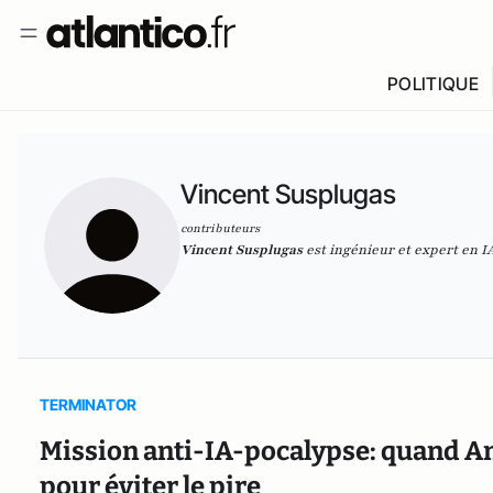
POLITIQUE
Vincent Susplugas
contributeurs
Vincent Susplugas
est ingénieur et expert en I
TERMINATOR
Mission anti-IA-pocalypse: quand An
pour éviter le pire